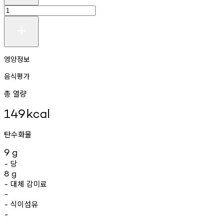
영양정보
음식평가
총 열량
149
kcal
탄수화물
9
g
당
-
8
g
대체
감미료
-
-
식이섬유
-
-