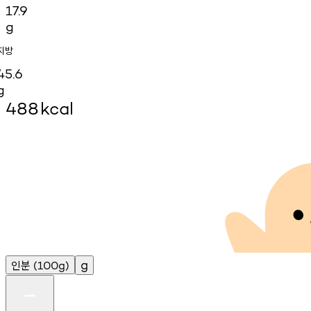
17.9
g
지방
45.6
g
488
kcal
인분
g
(100g)