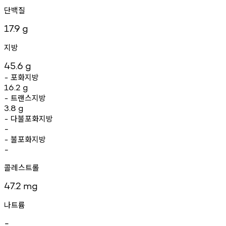
단백질
17.9
g
지방
45.6
g
포화지방
-
16.2
g
트랜스지방
-
3.8
g
다불포화지방
-
-
불포화지방
-
-
콜레스트롤
47.2
mg
나트륨
-