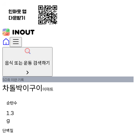
음식 또는 운동 검색하기
회
미만
기록
50
차돌박이구이
이마트
순탄수
1.3
g
단백질