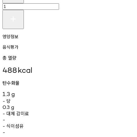
영양정보
음식평가
총 열량
488
kcal
탄수화물
1.3
g
당
-
0.3
g
대체
감미료
-
-
식이섬유
-
-