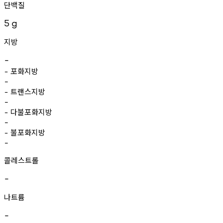
단백질
5
g
지방
-
포화지방
-
-
트랜스지방
-
-
다불포화지방
-
-
불포화지방
-
-
콜레스트롤
-
나트륨
-