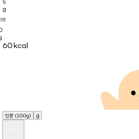
5
g
지방
0
g
60
kcal
인분
g
(100g)