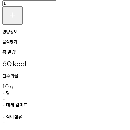
영양정보
음식평가
총 열량
60
kcal
탄수화물
10
g
당
-
-
대체
감미료
-
-
식이섬유
-
-