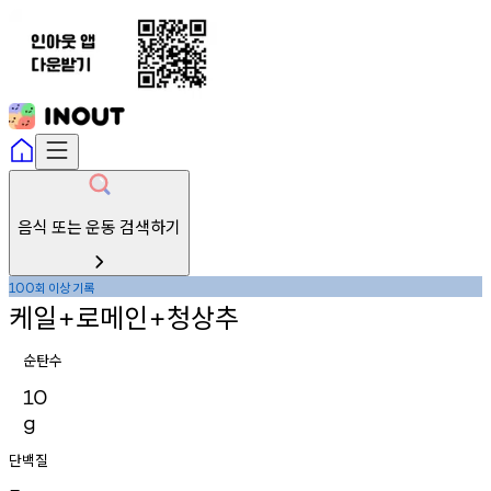
음식 또는 운동 검색하기
회
이상
기록
100
케일
로메인
청상추
+
+
순탄수
10
g
단백질