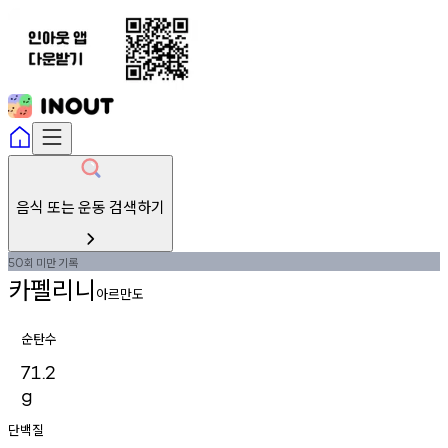
음식 또는 운동 검색하기
회
미만
기록
50
카펠리니
아르만도
순탄수
71.2
g
단백질