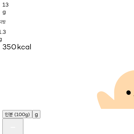
13
g
지방
1.3
g
350
kcal
인분
g
(100g)