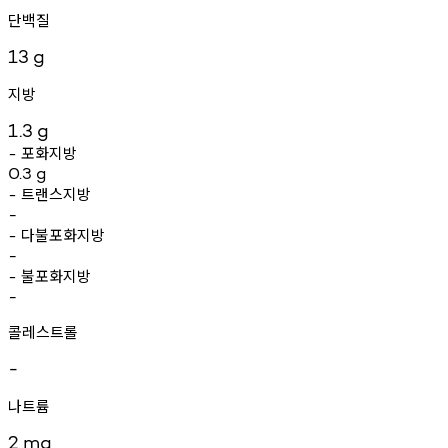
단백질
13
g
지방
1.3
g
포화지방
-
0.3
g
트랜스지방
-
-
다불포화지방
-
-
불포화지방
-
-
콜레스트롤
-
나트륨
2
mg