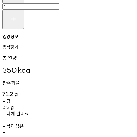
영양정보
음식평가
총 열량
350
kcal
탄수화물
71.2
g
당
-
3.2
g
대체
감미료
-
-
식이섬유
-
-