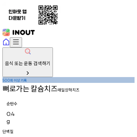
음식 또는 운동 검색하기
회
이상
기록
500
뼈로가는
칼슘치즈
매일상하치즈
순탄수
0.4
g
단백질