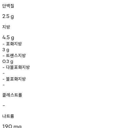
단백질
2.5
g
지방
4.5
g
포화지방
-
3
g
트랜스지방
-
0.3
g
다불포화지방
-
-
불포화지방
-
-
콜레스트롤
-
나트륨
190
mg