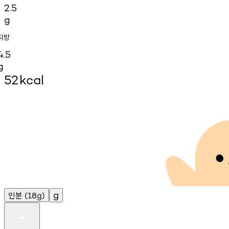
2.5
g
지방
4.5
g
52
kcal
인분
g
(18g)