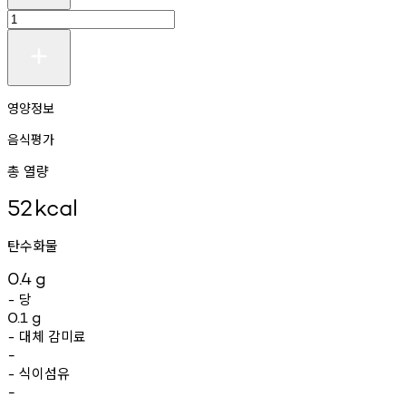
영양정보
음식평가
총 열량
52
kcal
탄수화물
0.4
g
당
-
0.1
g
대체
감미료
-
-
식이섬유
-
-