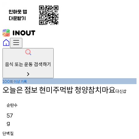
음식 또는 운동 검색하기
회
이상
기록
100
오늘은
점보
현미주먹밥
청양참치마요
다신샵
순탄수
57
g
단백질