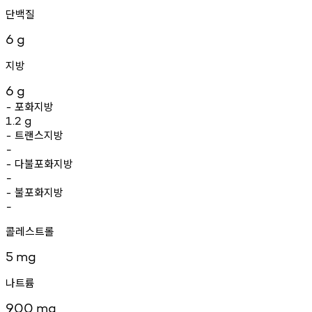
단백질
6
g
지방
6
g
포화지방
-
1.2
g
트랜스지방
-
-
다불포화지방
-
-
불포화지방
-
-
콜레스트롤
5
mg
나트륨
900
mg