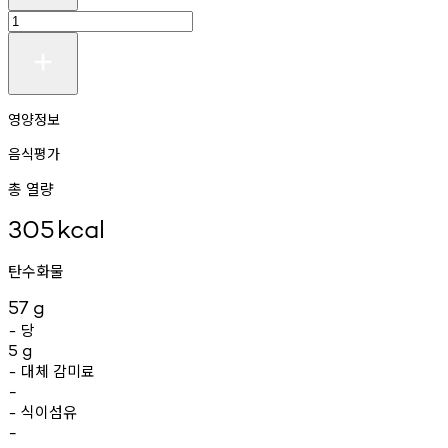
영양정보
음식평가
총 열량
305
kcal
탄수화물
57
g
당
-
5
g
대체
감미료
-
-
식이섬유
-
-