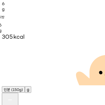
6
g
지방
6
g
305
kcal
인분
g
(150g)