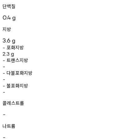
단백질
0.4
g
지방
3.6
g
포화지방
-
2.3
g
트랜스지방
-
-
다불포화지방
-
-
불포화지방
-
-
콜레스트롤
-
나트륨
-