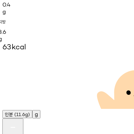
0.4
g
지방
3.6
g
63
kcal
인분
g
(11.6g)