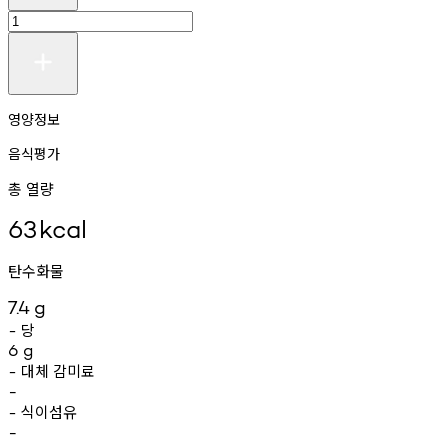
영양정보
음식평가
총 열량
63
kcal
탄수화물
7.4
g
당
-
6
g
대체
감미료
-
-
식이섬유
-
-