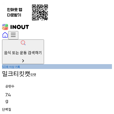
음식 또는 운동 검색하기
회
이상
기록
50
밀크티킷캣
킷캣
순탄수
7.4
g
단백질