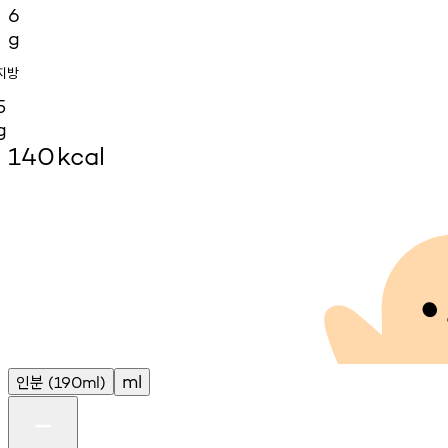
6
g
지방
5
g
140
kcal
인분
ml
(190ml)