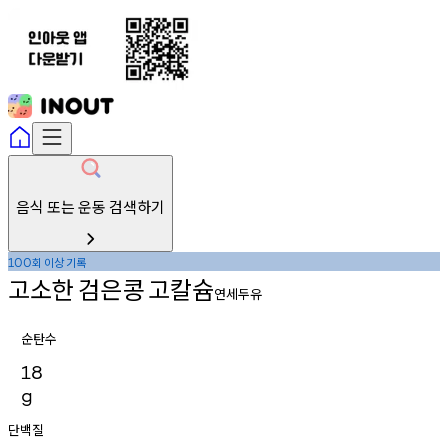
음식 또는 운동 검색하기
회
이상
기록
100
고소한
검은콩
고칼슘
연세두유
순탄수
18
g
단백질