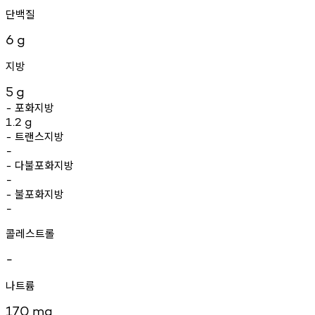
단백질
6
g
지방
5
g
포화지방
-
1.2
g
트랜스지방
-
-
다불포화지방
-
-
불포화지방
-
-
콜레스트롤
-
나트륨
170
mg