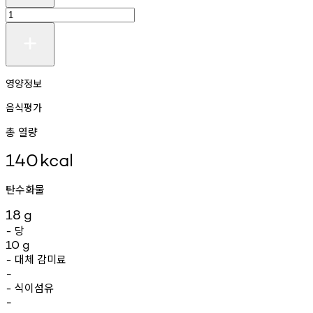
영양정보
음식평가
총 열량
140
kcal
탄수화물
18
g
당
-
10
g
대체
감미료
-
-
식이섬유
-
-