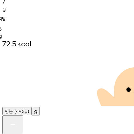
7
g
지방
3
g
72.5
kcal
인분
g
(49.5g)