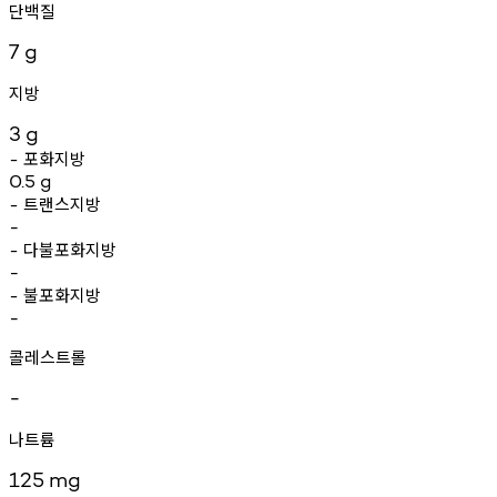
단백질
7
g
지방
3
g
포화지방
-
0.5
g
트랜스지방
-
-
다불포화지방
-
-
불포화지방
-
-
콜레스트롤
-
나트륨
125
mg