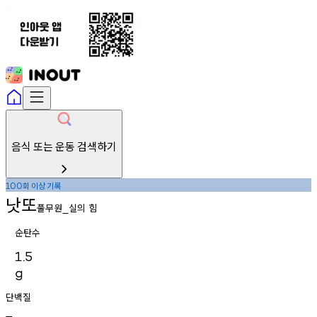
음식 또는 운동 검색하기
회
이상
기록
100
낫또
풀무원
실의
힘
_
순탄수
1.5
g
단백질