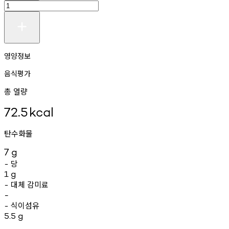
영양정보
음식평가
총 열량
72.5
kcal
탄수화물
7
g
당
-
1
g
대체
감미료
-
-
식이섬유
-
5.5
g