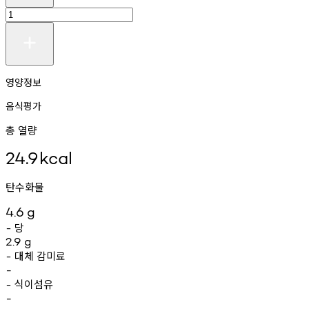
영양정보
음식평가
총 열량
24.9
kcal
탄수화물
4.6
g
당
-
2.9
g
대체
감미료
-
-
식이섬유
-
-