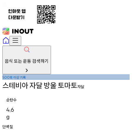
음식 또는 운동 검색하기
회
이상
기록
500
스테비아
자달
방울
토마토
자달
순탄수
4.6
g
단백질