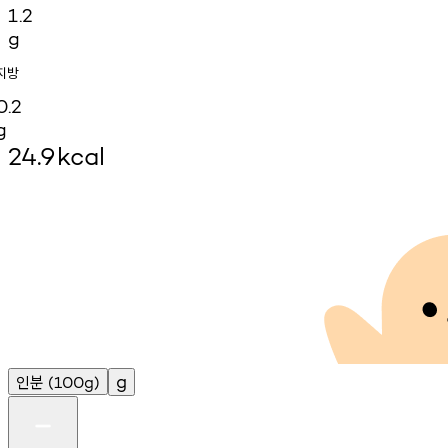
1.2
g
지방
0.2
g
24.9
kcal
인분
g
(100g)