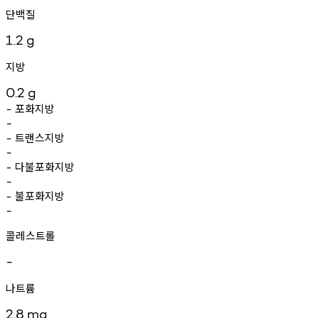
단백질
1.2
g
지방
0.2
g
포화지방
-
-
트랜스지방
-
-
다불포화지방
-
-
불포화지방
-
-
콜레스트롤
-
나트륨
2.8
mg