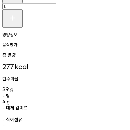
영양정보
음식평가
총 열량
277
kcal
탄수화물
39
g
당
-
4
g
대체
감미료
-
-
식이섬유
-
-