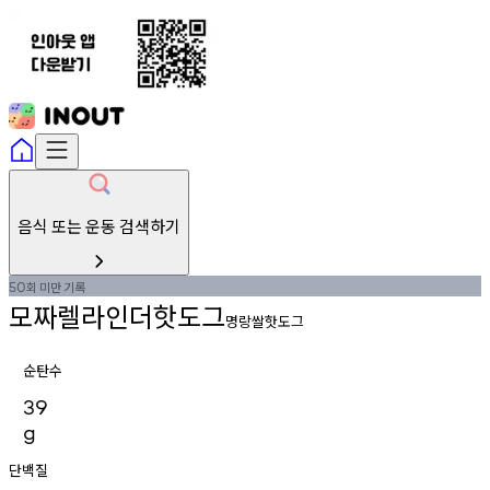
음식 또는 운동 검색하기
회
미만
기록
50
모짜렐라인더핫도그
명랑쌀핫도그
순탄수
39
g
단백질