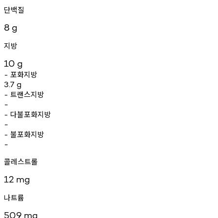
단백질
8
g
지방
10
g
포화지방
-
3.7
g
트랜스지방
-
-
다불포화지방
-
-
불포화지방
-
-
콜레스트롤
12
mg
나트륨
509
mg