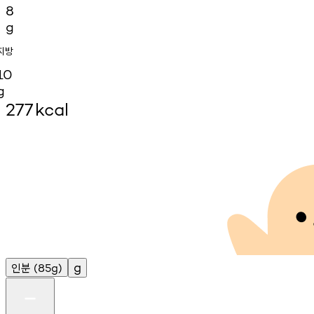
8
g
지방
10
g
277
kcal
인분
g
(85g)