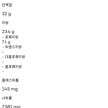
단백질
32
g
지방
23.4
g
포화지방
-
7.1
g
트랜스지방
-
-
다불포화지방
-
-
불포화지방
-
-
콜레스트롤
145
mg
나트륨
2381
mg