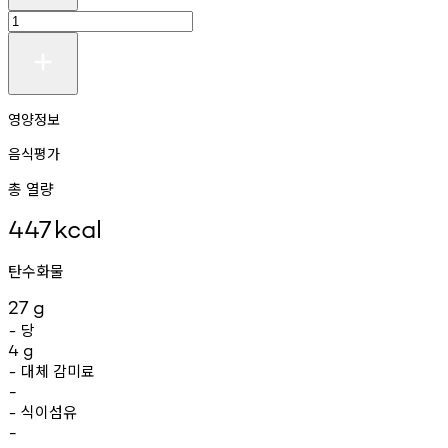
영양정보
음식평가
총 열량
447
kcal
탄수화물
27
g
당
-
4
g
대체
감미료
-
-
식이섬유
-
-