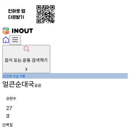
음식 또는 운동 검색하기
회
이상
기록
100
얼큰순대국
곰곰
순탄수
27
g
단백질