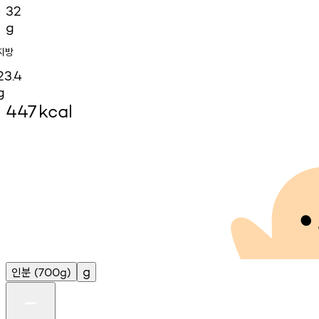
32
g
지방
23.4
g
447
kcal
인분
g
(700g)