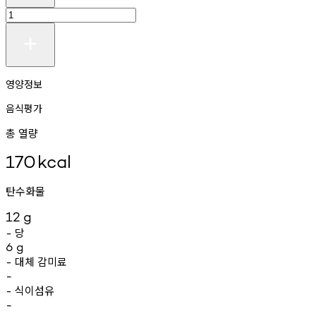
영양정보
음식평가
총 열량
170
kcal
탄수화물
12
g
당
-
6
g
대체
감미료
-
-
식이섬유
-
-