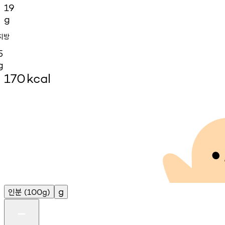
19
g
지방
5
g
170
kcal
인분
g
(100g)