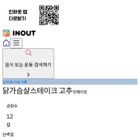
음식 또는 운동 검색하기
회
이상
기록
100
닭가슴살스테이크
고추
잇메이트
순탄수
12
g
단백질