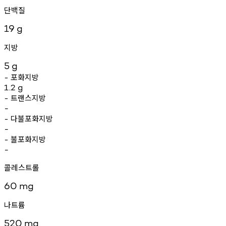
단백질
19
g
지방
5
g
포화지방
-
1.2
g
트랜스지방
-
-
다불포화지방
-
-
불포화지방
-
-
콜레스트롤
60
mg
나트륨
520
mg