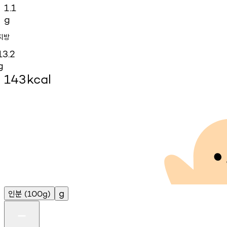
1.1
g
지방
13.2
g
143
kcal
인분
g
(100g)