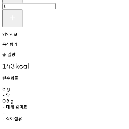
영양정보
음식평가
총 열량
143
kcal
탄수화물
5
g
당
-
0.3
g
대체
감미료
-
-
식이섬유
-
-