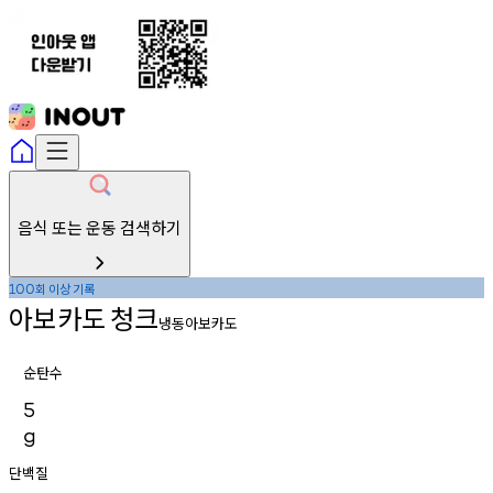
음식 또는 운동 검색하기
회
이상
기록
100
아보카도
청크
냉동아보카도
순탄수
5
g
단백질