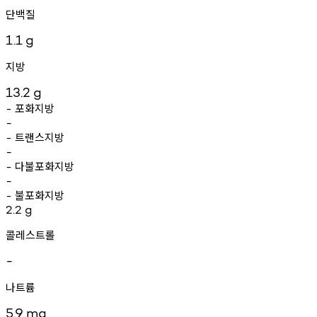
단백질
1.1
g
지방
13.2
g
포화지방
-
-
트랜스지방
-
-
다불포화지방
-
-
불포화지방
-
2.2
g
콜레스트롤
-
나트륨
5.9
mg