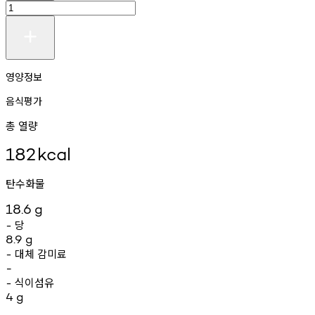
영양정보
음식평가
총 열량
182
kcal
탄수화물
18.6
g
당
-
8.9
g
대체
감미료
-
-
식이섬유
-
4
g