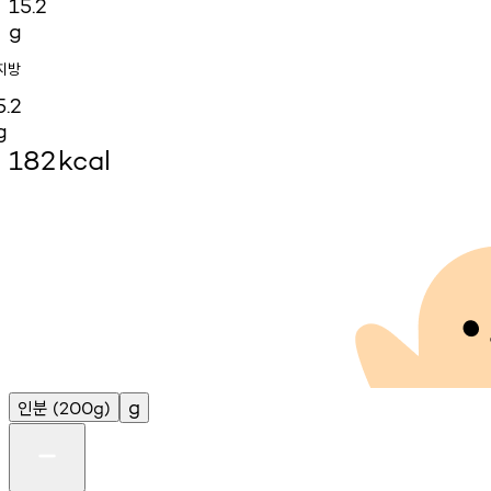
15.2
g
지방
5.2
g
182
kcal
인분
g
(200g)