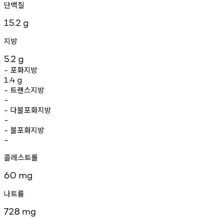
단백질
15.2
g
지방
5.2
g
포화지방
-
1.4
g
트랜스지방
-
-
다불포화지방
-
-
불포화지방
-
-
콜레스트롤
60
mg
나트륨
728
mg