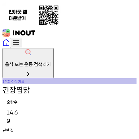
음식 또는 운동 검색하기
만회
이상
기록
1
간장찜닭
순탄수
14.6
g
단백질