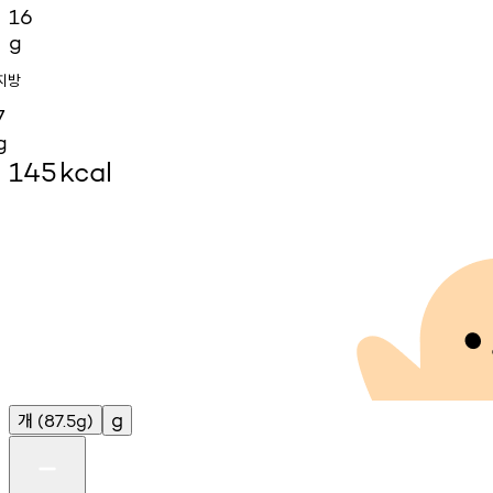
16
g
지방
7
g
145
kcal
개
g
(87.5g)