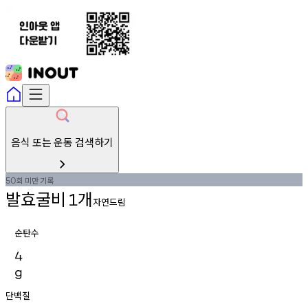
음식 또는 운동 검색하기
회
미만
기록
50
발효굴비
개
1
자연드림
순탄수
4
g
단백질