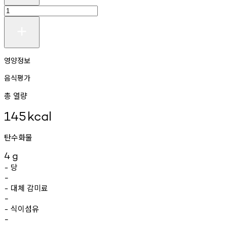
영양정보
음식평가
총 열량
145
kcal
탄수화물
4
g
당
-
-
대체
감미료
-
-
식이섬유
-
-