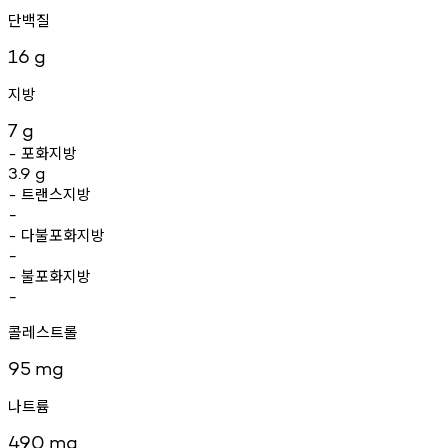
단백질
16
g
지방
7
g
포화지방
-
3.9
g
트랜스지방
-
-
다불포화지방
-
-
불포화지방
-
-
콜레스트롤
95
mg
나트륨
490
mg