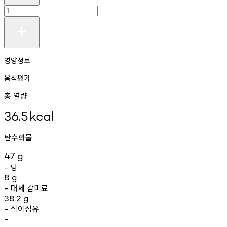
영양정보
음식평가
총 열량
36.5
kcal
탄수화물
47
g
당
-
8
g
대체
감미료
-
38.2
g
식이섬유
-
-