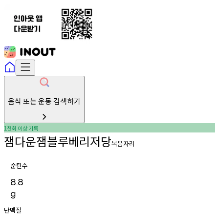
음식 또는 운동 검색하기
천회
이상
기록
1
잼다운잼블루베리저당
복음자리
순탄수
8.8
g
단백질