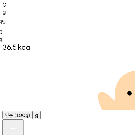
0
g
지방
0
g
36.5
kcal
인분
g
(100g)