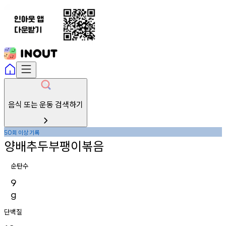
음식 또는 운동 검색하기
회
이상
기록
50
양배추두부팽이볶음
순탄수
9
g
단백질