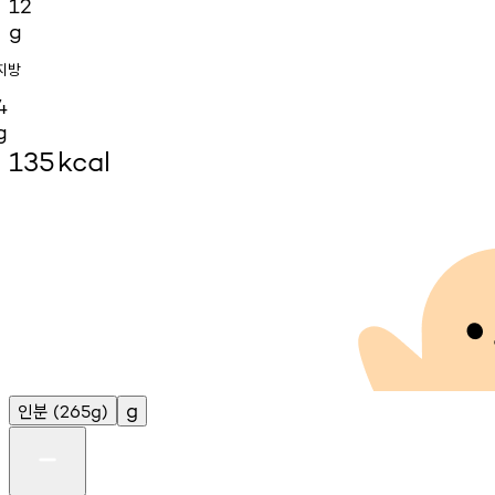
12
g
지방
4
g
135
kcal
인분
g
(265g)