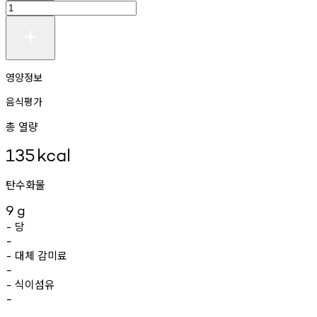
영양정보
음식평가
총 열량
135
kcal
탄수화물
9
g
당
-
-
대체
감미료
-
-
식이섬유
-
-