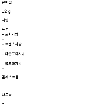
단백질
12
g
지방
4
g
포화지방
-
-
트랜스지방
-
-
다불포화지방
-
-
불포화지방
-
-
콜레스트롤
-
나트륨
-