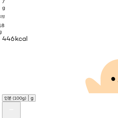
7
g
지방
18
g
446
kcal
인분
g
(100g)