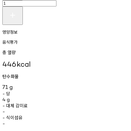
영양정보
음식평가
총 열량
446
kcal
탄수화물
71
g
당
-
4
g
대체
감미료
-
-
식이섬유
-
-