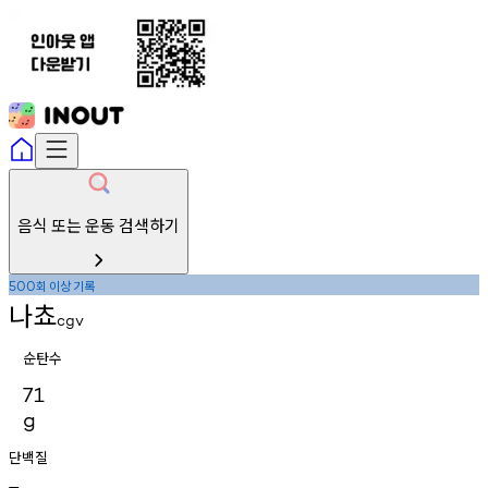
음식 또는 운동 검색하기
회
이상
기록
500
나쵸
cgv
순탄수
71
g
단백질