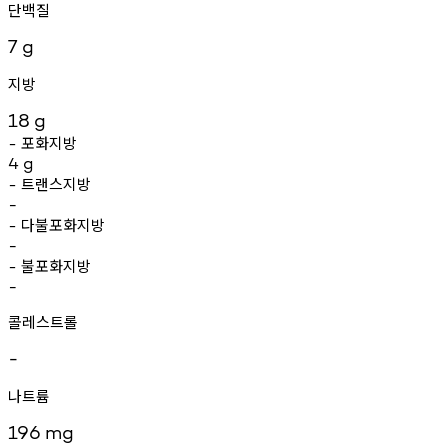
단백질
7
g
지방
18
g
포화지방
-
4
g
트랜스지방
-
-
다불포화지방
-
-
불포화지방
-
-
콜레스트롤
-
나트륨
196
mg