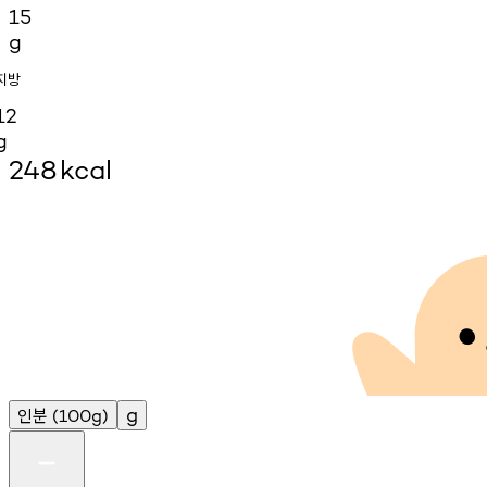
15
g
지방
12
g
248
kcal
인분
g
(100g)