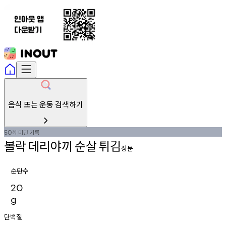
음식 또는 운동 검색하기
회
미만
기록
50
볼락
데리야끼
순살
튀김
장문
순탄수
20
g
단백질