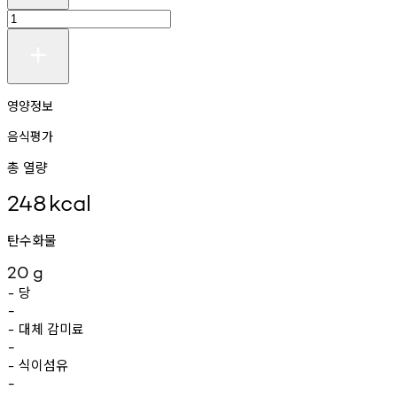
영양정보
음식평가
총 열량
248
kcal
탄수화물
20
g
당
-
-
대체
감미료
-
-
식이섬유
-
-