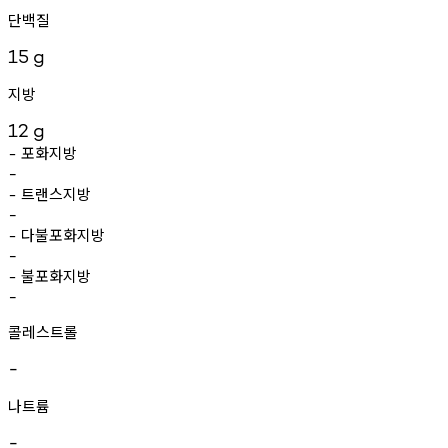
단백질
15
g
지방
12
g
포화지방
-
-
트랜스지방
-
-
다불포화지방
-
-
불포화지방
-
-
콜레스트롤
-
나트륨
-