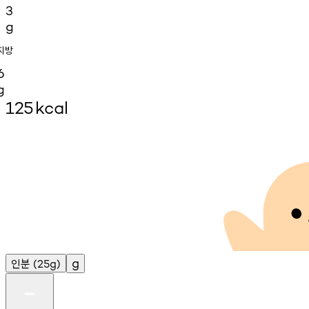
3
g
지방
6
g
125
kcal
인분
g
(25g)