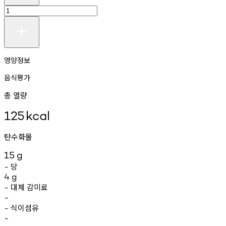
영양정보
음식평가
총 열량
125
kcal
탄수화물
15
g
당
-
4
g
대체
감미료
-
-
식이섬유
-
-