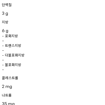
단백질
3
g
지방
6
g
포화지방
-
-
트랜스지방
-
-
다불포화지방
-
-
불포화지방
-
-
콜레스트롤
2
mg
나트륨
35
mg