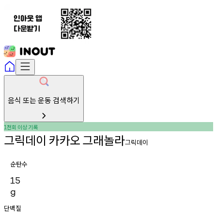
음식 또는 운동 검색하기
천회
이상
기록
1
그릭데이
카카오
그래놀라
그릭데이
순탄수
15
g
단백질