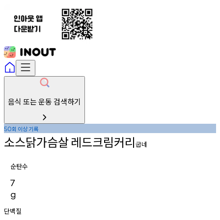
음식 또는 운동 검색하기
회
이상
기록
50
소스닭가슴살
레드크림커리
굽네
순탄수
7
g
단백질