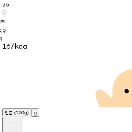
26
g
지방
3.9
g
167
kcal
인분
g
(120g)