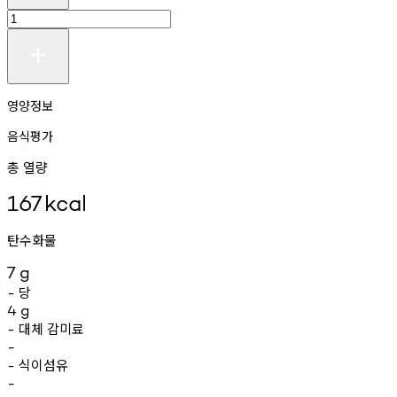
영양정보
음식평가
총 열량
167
kcal
탄수화물
7
g
당
-
4
g
대체
감미료
-
-
식이섬유
-
-