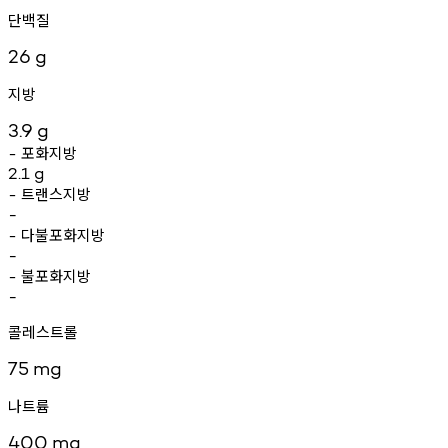
단백질
26
g
지방
3.9
g
포화지방
-
2.1
g
트랜스지방
-
-
다불포화지방
-
-
불포화지방
-
-
콜레스트롤
75
mg
나트륨
400
mg