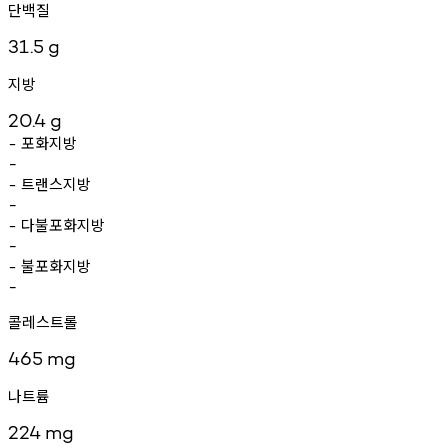
단백질
31.5
g
지방
20.4
g
포화지방
-
-
트랜스지방
-
-
다불포화지방
-
-
불포화지방
-
-
콜레스트롤
465
mg
나트륨
224
mg