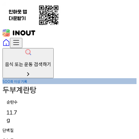
음식 또는 운동 검색하기
회
이상
기록
500
두부계란탕
순탄수
11.7
g
단백질