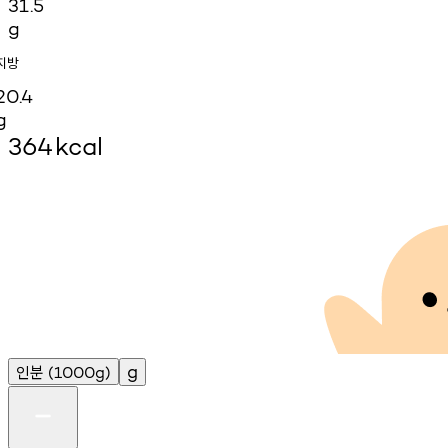
31.5
g
지방
20.4
g
364
kcal
인분
g
(1000g)