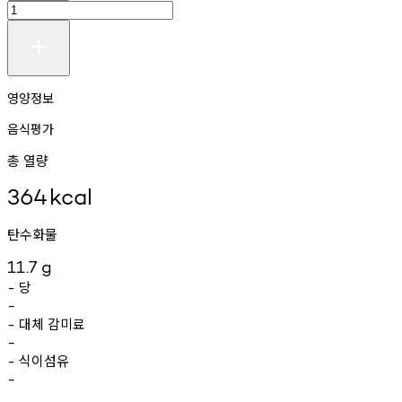
영양정보
음식평가
총 열량
364
kcal
탄수화물
11.7
g
당
-
-
대체
감미료
-
-
식이섬유
-
-