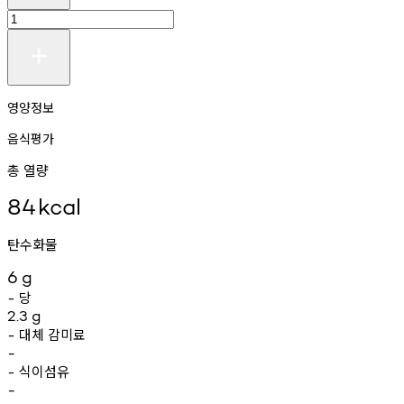
영양정보
음식평가
총 열량
84
kcal
탄수화물
6
g
당
-
2.3
g
대체
감미료
-
-
식이섬유
-
-