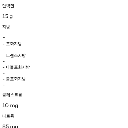
단백질
15
g
지방
-
포화지방
-
-
트랜스지방
-
-
다불포화지방
-
-
불포화지방
-
-
콜레스트롤
10
mg
나트륨
85
mg