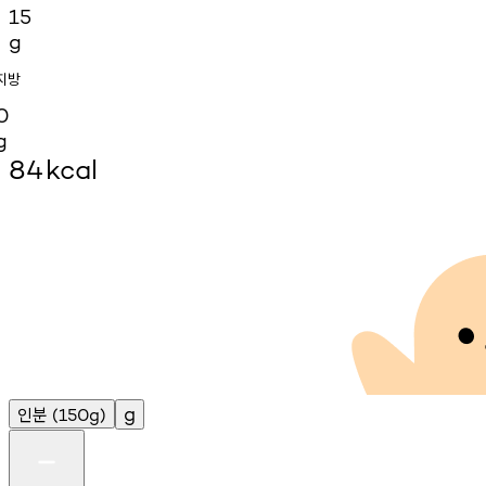
15
g
지방
0
g
84
kcal
인분
g
(150g)