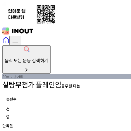
음식 또는 운동 검색하기
회
미만
기록
50
설탕무첨가
플레인임
풀무원 다논
순탄수
6
g
단백질