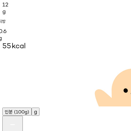
12
g
지방
0.6
g
55
kcal
인분
g
(100g)