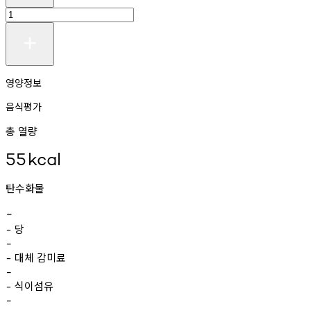
영양정보
음식평가
총 열량
55
kcal
탄수화물
-
당
-
-
대체
감미료
-
-
식이섬유
-
-