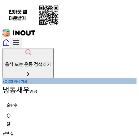
음식 또는 운동 검색하기
회
이상
기록
500
냉동새우
곰곰
순탄수
0
g
단백질