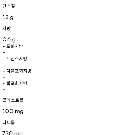
단백질
12
g
지방
0.6
g
포화지방
-
-
트랜스지방
-
-
다불포화지방
-
-
불포화지방
-
-
콜레스트롤
100
mg
나트륨
730
mg