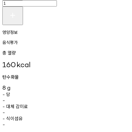
영양정보
음식평가
총 열량
160
kcal
탄수화물
8
g
당
-
-
대체
감미료
-
-
식이섬유
-
-