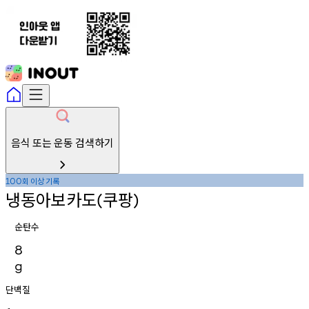
음식 또는 운동 검색하기
회
이상
기록
100
냉동아보카도
쿠팡
(
)
순탄수
8
g
단백질