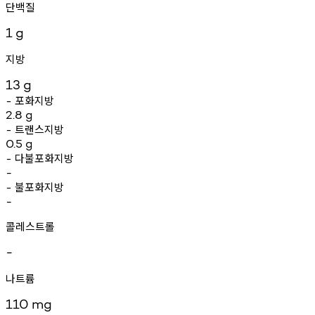
단백질
1
g
지방
13
g
포화지방
-
2.8
g
트랜스지방
-
0.5
g
다불포화지방
-
-
불포화지방
-
-
콜레스트롤
-
나트륨
110
mg