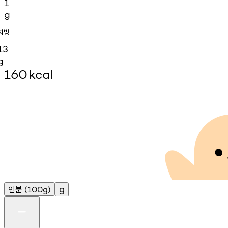
1
g
지방
13
g
160
kcal
인분
g
(100g)