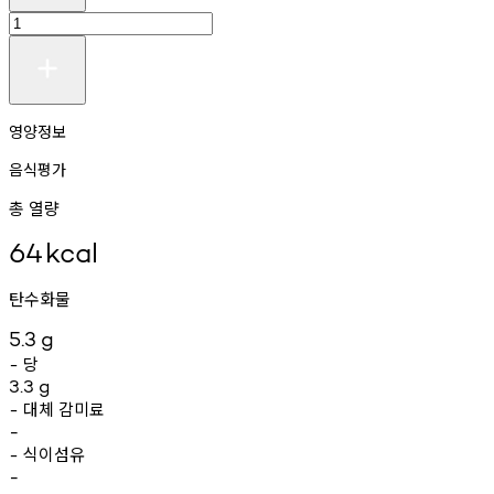
영양정보
음식평가
총 열량
64
kcal
탄수화물
5.3
g
당
-
3.3
g
대체
감미료
-
-
식이섬유
-
-