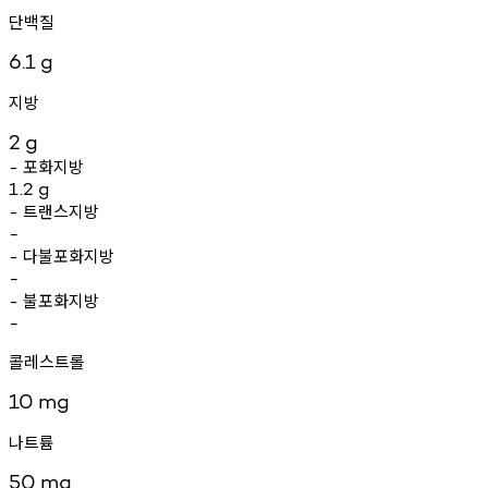
단백질
6.1
g
지방
2
g
포화지방
-
1.2
g
트랜스지방
-
-
다불포화지방
-
-
불포화지방
-
-
콜레스트롤
10
mg
나트륨
50
mg