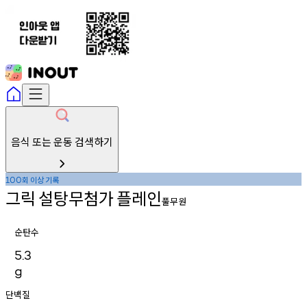
음식 또는 운동 검색하기
회
이상
기록
100
그릭
설탕무첨가
플레인
풀무원
순탄수
5.3
g
단백질