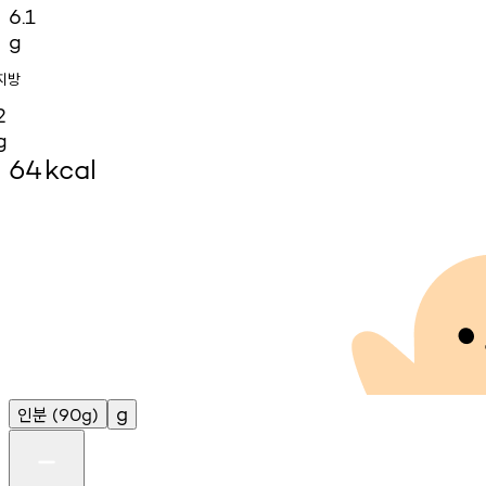
6.1
g
지방
2
g
64
kcal
인분
g
(90g)