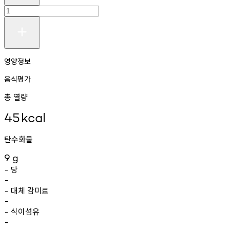
영양정보
음식평가
총 열량
45
kcal
탄수화물
9
g
당
-
-
대체
감미료
-
-
식이섬유
-
-