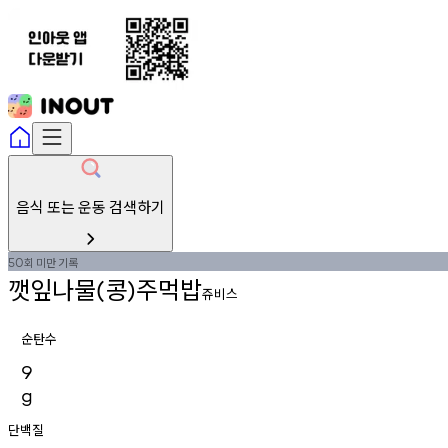
음식 또는 운동 검색하기
회
미만
기록
50
깻잎나물
콩
주먹밥
(
)
쥬비스
순탄수
9
g
단백질