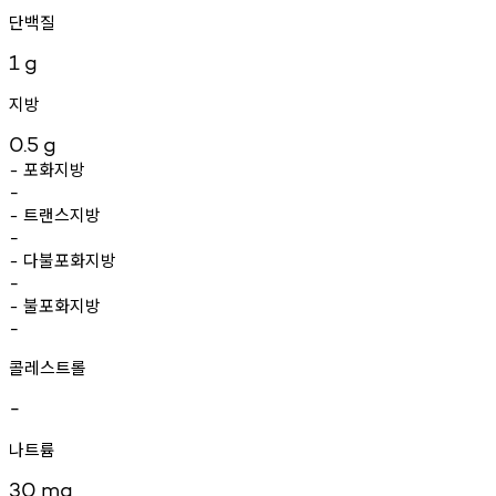
단백질
1
g
지방
0.5
g
포화지방
-
-
트랜스지방
-
-
다불포화지방
-
-
불포화지방
-
-
콜레스트롤
-
나트륨
30
mg