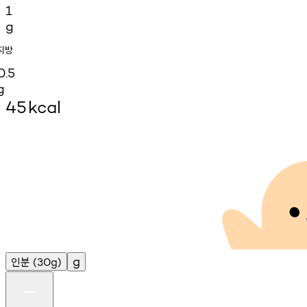
1
g
지방
0.5
g
45
kcal
인분
g
(30g)