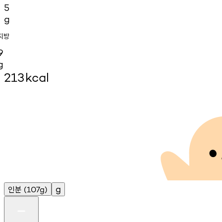
5
g
지방
9
g
213
kcal
인분
g
(107g)