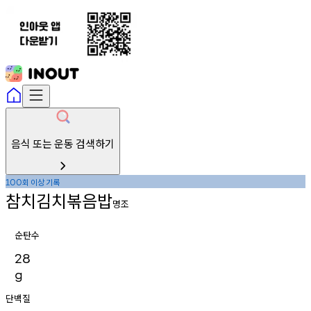
음식 또는 운동 검색하기
회
이상
기록
100
참치김치볶음밥
명조
순탄수
28
g
단백질