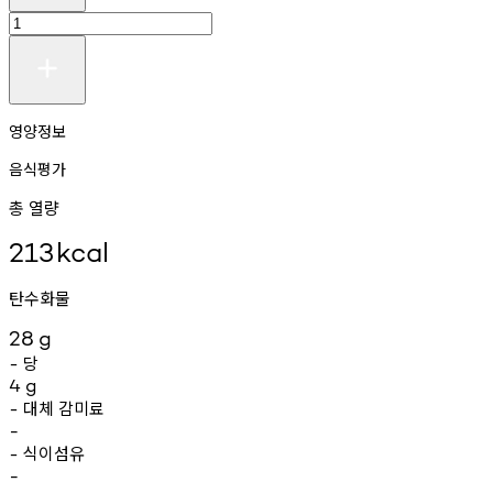
영양정보
음식평가
총 열량
213
kcal
탄수화물
28
g
당
-
4
g
대체
감미료
-
-
식이섬유
-
-