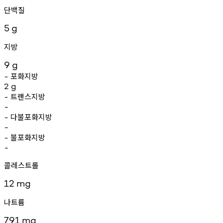
단백질
5
g
지방
9
g
포화지방
-
2
g
트랜스지방
-
-
다불포화지방
-
-
불포화지방
-
-
콜레스트롤
12
mg
나트륨
791
mg