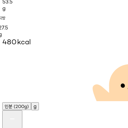
53.5
g
지방
27.5
g
480
kcal
인분
g
(200g)