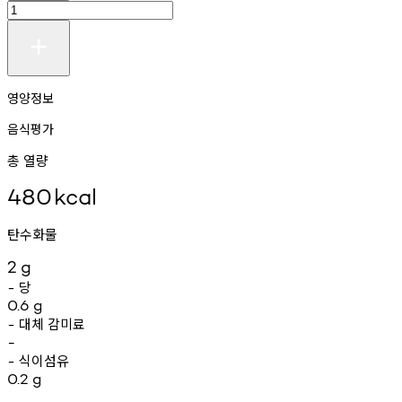
영양정보
음식평가
총 열량
480
kcal
탄수화물
2
g
당
-
0.6
g
대체
감미료
-
-
식이섬유
-
0.2
g