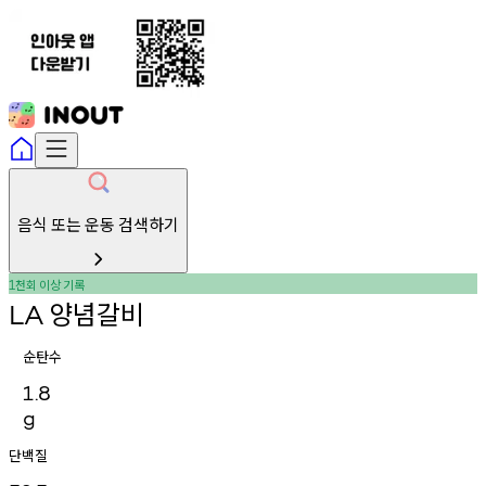
음식 또는 운동 검색하기
천회
이상
기록
1
양념갈비
LA
순탄수
1.8
g
단백질