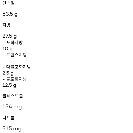
단백질
53.5
g
지방
27.5
g
포화지방
-
10
g
트랜스지방
-
-
다불포화지방
-
2.5
g
불포화지방
-
12.5
g
콜레스트롤
154
mg
나트륨
515
mg