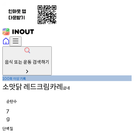
음식 또는 운동 검색하기
회
이상
기록
100
소맛닭
레드크림카레
굽네
순탄수
7
g
단백질