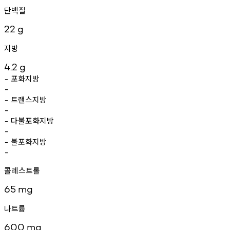
단백질
22
g
지방
4.2
g
포화지방
-
-
트랜스지방
-
-
다불포화지방
-
-
불포화지방
-
-
콜레스트롤
65
mg
나트륨
600
mg