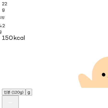
22
g
지방
4.2
g
150
kcal
인분
g
(120g)