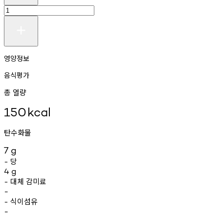
영양정보
음식평가
총 열량
150
kcal
탄수화물
7
g
당
-
4
g
대체
감미료
-
-
식이섬유
-
-