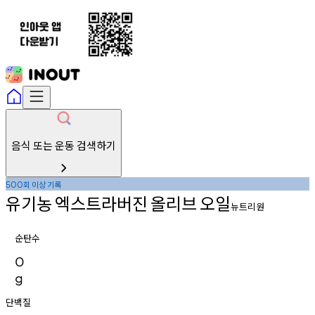
음식 또는 운동 검색하기
회
이상
기록
500
유기농
엑스트라버진
올리브
오일
뉴트리원
순탄수
0
g
단백질