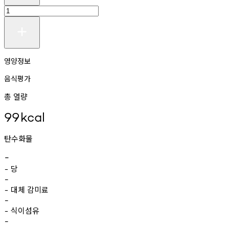
영양정보
음식평가
총 열량
99
kcal
탄수화물
-
당
-
-
대체
감미료
-
-
식이섬유
-
-