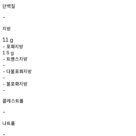
단백질
-
지방
11
g
포화지방
-
1.5
g
트랜스지방
-
-
다불포화지방
-
-
불포화지방
-
-
콜레스트롤
-
나트륨
-