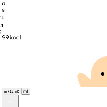
0
g
지방
11
g
99
kcal
포
ml
(12ml)