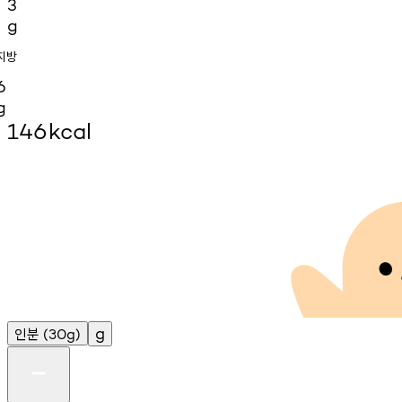
3
g
지방
6
g
146
kcal
인분
g
(30g)