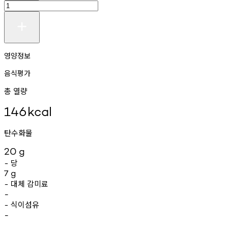
영양정보
음식평가
총 열량
146
kcal
탄수화물
20
g
당
-
7
g
대체
감미료
-
-
식이섬유
-
-