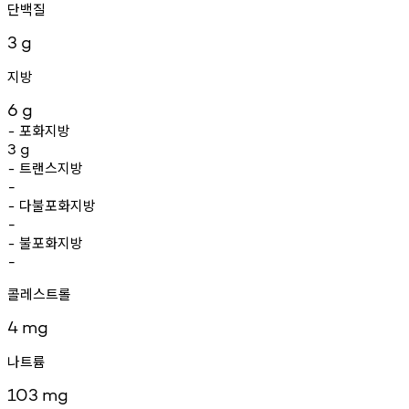
단백질
3
g
지방
6
g
포화지방
-
3
g
트랜스지방
-
-
다불포화지방
-
-
불포화지방
-
-
콜레스트롤
4
mg
나트륨
103
mg