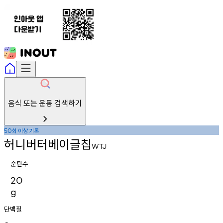
음식 또는 운동 검색하기
회
이상
기록
50
허니버터베이글칩
WTJ
순탄수
20
g
단백질