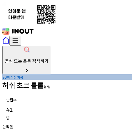
음식 또는 운동 검색하기
회
이상
기록
50
허쉬
초코
롤롤
삼립
순탄수
41
g
단백질