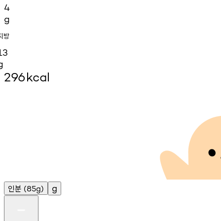
4
g
지방
13
g
296
kcal
인분
g
(85g)