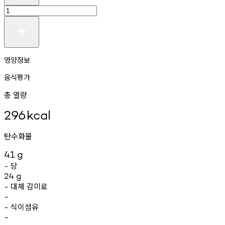
영양정보
음식평가
총 열량
296
kcal
탄수화물
41
g
당
-
24
g
대체
감미료
-
-
식이섬유
-
-