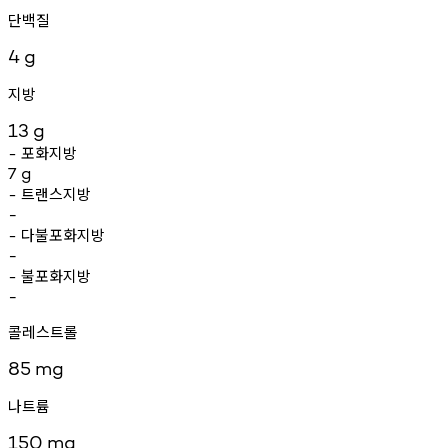
단백질
4
g
지방
13
g
포화지방
-
7
g
트랜스지방
-
-
다불포화지방
-
-
불포화지방
-
-
콜레스트롤
85
mg
나트륨
150
mg