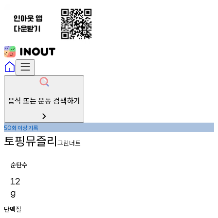
음식 또는 운동 검색하기
회
이상
기록
50
토핑뮤즐리
그린너트
순탄수
12
g
단백질