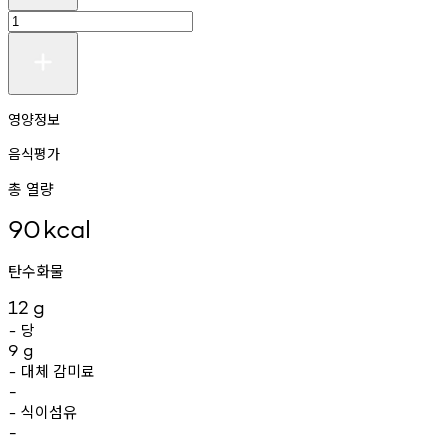
영양정보
음식평가
총 열량
90
kcal
탄수화물
12
g
당
-
9
g
대체
감미료
-
-
식이섬유
-
-