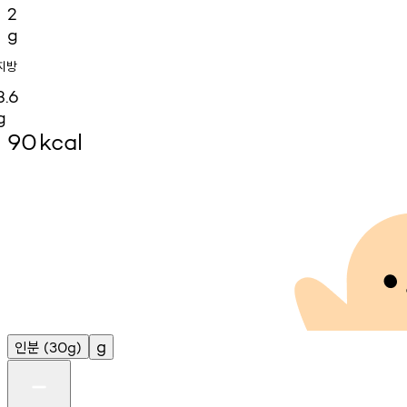
2
g
지방
3.6
g
90
kcal
인분
g
(30g)