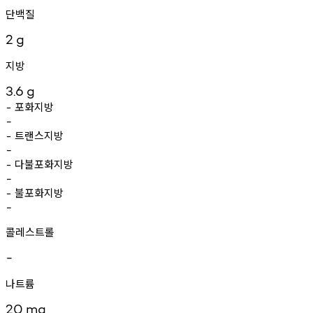
단백질
2
g
지방
3.6
g
포화지방
-
-
트랜스지방
-
-
다불포화지방
-
-
불포화지방
-
-
콜레스트롤
-
나트륨
20
mg