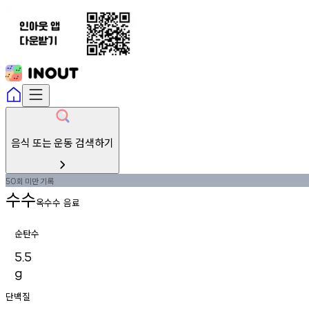
음식 또는 운동 검색하기
회
미만
기록
50
수수
옥수수 음료
순탄수
5.5
g
단백질