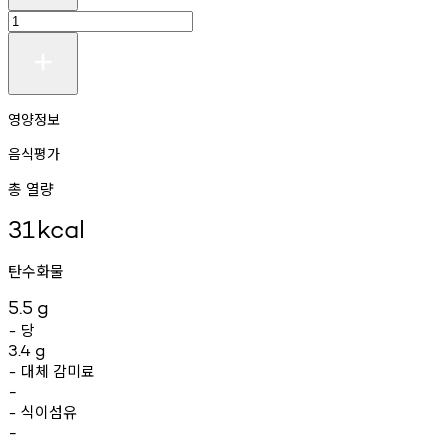
영양정보
음식평가
총 열량
31
kcal
탄수화물
5.5
g
당
-
3.4
g
대체
감미료
-
-
식이섬유
-
-