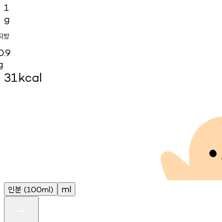
1
g
지방
0.9
g
31
kcal
인분
ml
(100ml)