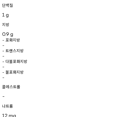
단백질
1
g
지방
0.9
g
포화지방
-
-
트랜스지방
-
-
다불포화지방
-
-
불포화지방
-
-
콜레스트롤
-
나트륨
12
mg