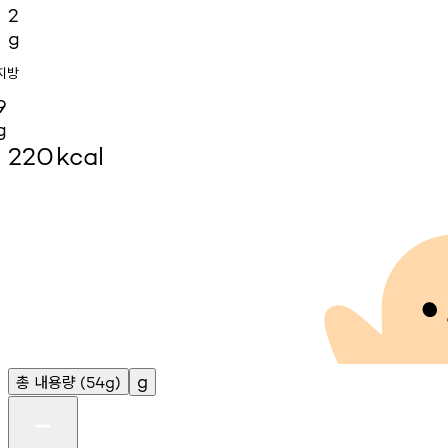
2
g
지방
9
g
220
kcal
총
내용량
g
(54g)