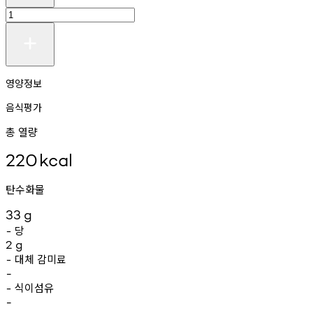
영양정보
음식평가
총 열량
220
kcal
탄수화물
33
g
당
-
2
g
대체
감미료
-
-
식이섬유
-
-