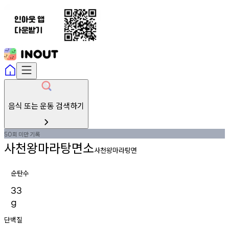
음식 또는 운동 검색하기
회
미만
기록
50
사천왕마라탕면소
사천왕마라탕면
순탄수
33
g
단백질