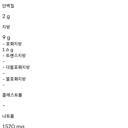
단백질
2
g
지방
9
g
포화지방
-
1.6
g
트랜스지방
-
-
다불포화지방
-
-
불포화지방
-
-
콜레스트롤
-
나트륨
1570
mg