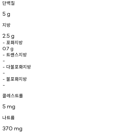
단백질
5
g
지방
2.5
g
포화지방
-
0.7
g
트랜스지방
-
-
다불포화지방
-
-
불포화지방
-
-
콜레스트롤
5
mg
나트륨
370
mg