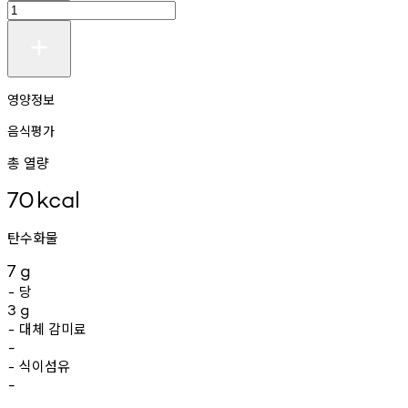
영양정보
음식평가
총 열량
70
kcal
탄수화물
7
g
당
-
3
g
대체
감미료
-
-
식이섬유
-
-