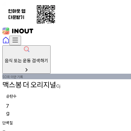
음식 또는 운동 검색하기
회
미만
기록
50
맥스봉
더
오리지널
Cj
순탄수
7
g
단백질