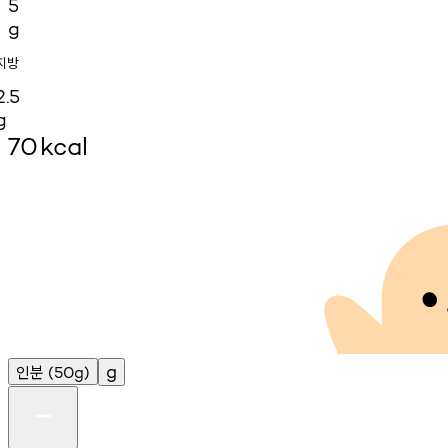
5
g
지방
2.5
g
70
kcal
인분
g
(50g)