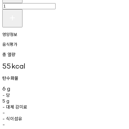
영양정보
음식평가
총 열량
55
kcal
탄수화물
6
g
당
-
5
g
대체
감미료
-
-
식이섬유
-
-