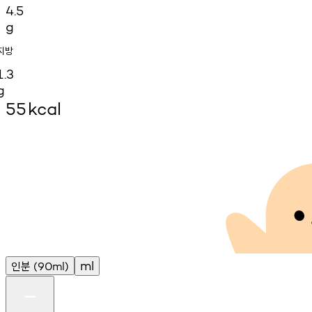
4.5
g
지방
1.3
g
55
kcal
인분
ml
(90ml)