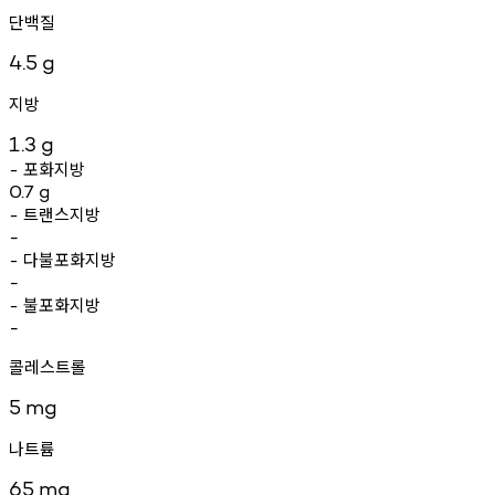
단백질
4.5
g
지방
1.3
g
포화지방
-
0.7
g
트랜스지방
-
-
다불포화지방
-
-
불포화지방
-
-
콜레스트롤
5
mg
나트륨
65
mg