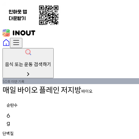
음식 또는 운동 검색하기
회
미만
기록
50
매일
바이오
플레인
저지방
바이오
순탄수
6
g
단백질