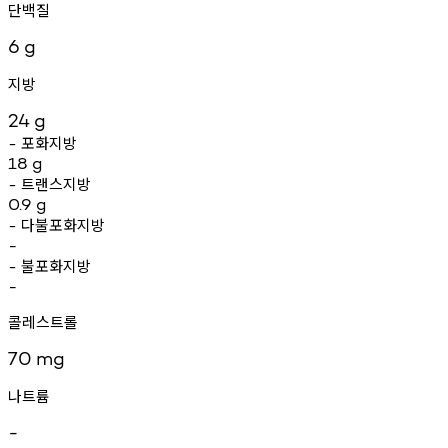
단백질
6
g
지방
24
g
포화지방
-
18
g
트랜스지방
-
0.9
g
다불포화지방
-
-
불포화지방
-
-
콜레스트롤
70
mg
나트륨
-