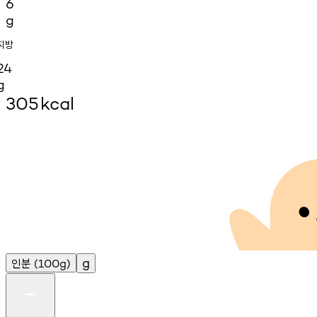
6
g
지방
24
g
305
kcal
인분
g
(100g)