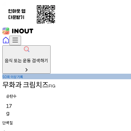
음식 또는 운동 검색하기
회
이상
기록
50
무화과
크림치즈
FIG
순탄수
17
g
단백질