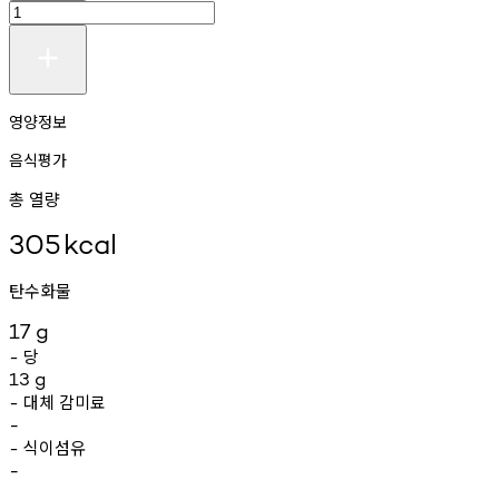
영양정보
음식평가
총 열량
305
kcal
탄수화물
17
g
당
-
13
g
대체
감미료
-
-
식이섬유
-
-