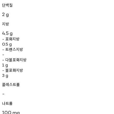
단백질
2
g
지방
4.5
g
포화지방
-
0.5
g
트랜스지방
-
-
다불포화지방
-
1
g
불포화지방
-
3
g
콜레스트롤
-
나트륨
100
mg