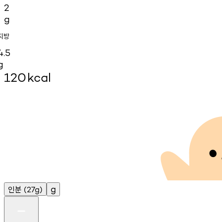
2
g
지방
4.5
g
120
kcal
인분
g
(27g)