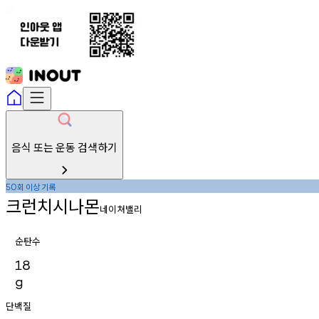
음식 또는 운동 검색하기
회
이상
기록
50
크런치시나몬
네이쳐밸리
순탄수
18
g
단백질