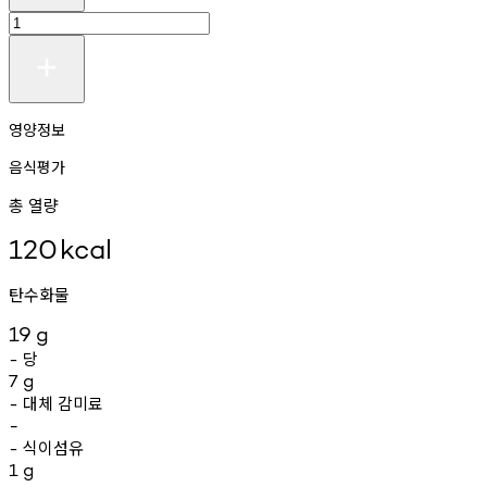
영양정보
음식평가
총 열량
120
kcal
탄수화물
19
g
당
-
7
g
대체
감미료
-
-
식이섬유
-
1
g