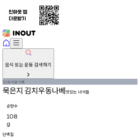
음식 또는 운동 검색하기
회
미만
기록
50
묵은지
김치우동나베
맛있는 녀석들
순탄수
108
g
단백질