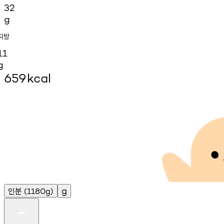
32
g
지방
11
g
659
kcal
인분
g
(1180g)