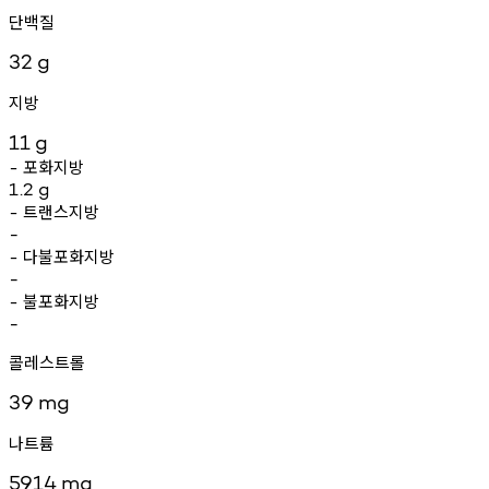
단백질
32
g
지방
11
g
포화지방
-
1.2
g
트랜스지방
-
-
다불포화지방
-
-
불포화지방
-
-
콜레스트롤
39
mg
나트륨
5914
mg