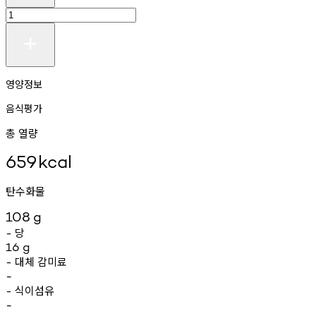
영양정보
음식평가
총 열량
659
kcal
탄수화물
108
g
당
-
16
g
대체
감미료
-
-
식이섬유
-
-