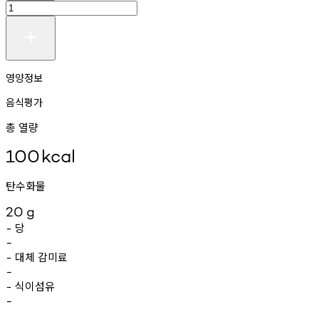
영양정보
음식평가
총 열량
100
kcal
탄수화물
20
g
당
-
-
대체
감미료
-
-
식이섬유
-
-