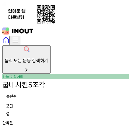
음식 또는 운동 검색하기
천회
이상
기록
1
굽네치킨
조각
5
순탄수
20
g
단백질