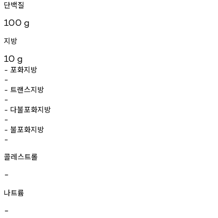
단백질
100
g
지방
10
g
포화지방
-
-
트랜스지방
-
-
다불포화지방
-
-
불포화지방
-
-
콜레스트롤
-
나트륨
-