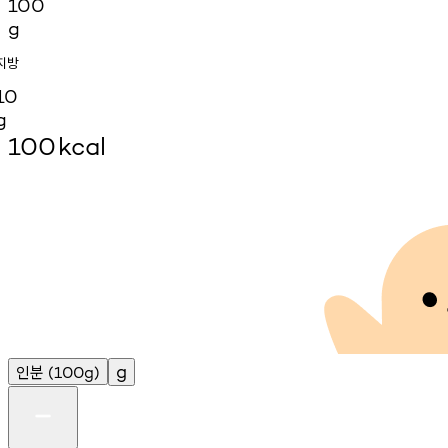
100
g
지방
10
g
100
kcal
인분
g
(100g)