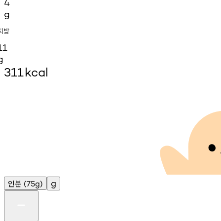
4
g
지방
11
g
311
kcal
인분
g
(75g)