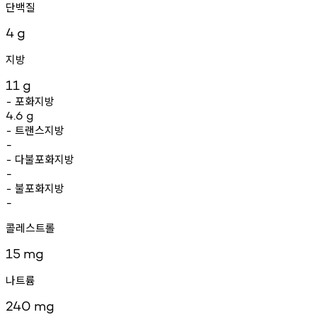
단백질
4
g
지방
11
g
포화지방
-
4.6
g
트랜스지방
-
-
다불포화지방
-
-
불포화지방
-
-
콜레스트롤
15
mg
나트륨
240
mg