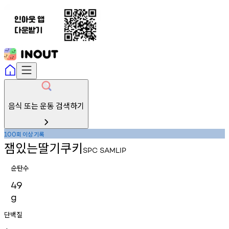
음식 또는 운동 검색하기
회
이상
기록
100
잼있는딸기쿠키
SPC
SAMLIP
순탄수
49
g
단백질