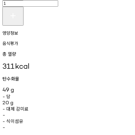
영양정보
음식평가
총 열량
311
kcal
탄수화물
49
g
당
-
20
g
대체
감미료
-
-
식이섬유
-
-