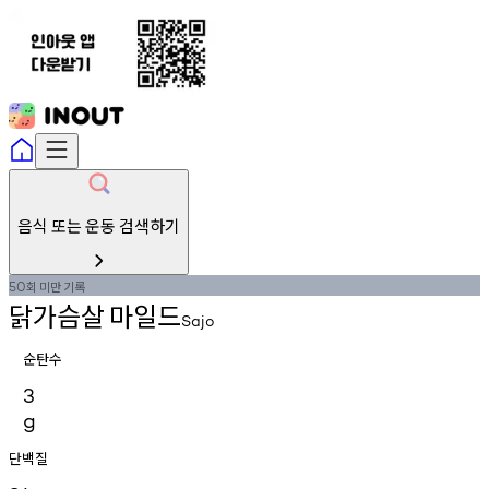
음식 또는 운동 검색하기
회
미만
기록
50
닭가슴살
마일드
Sajo
순탄수
3
g
단백질