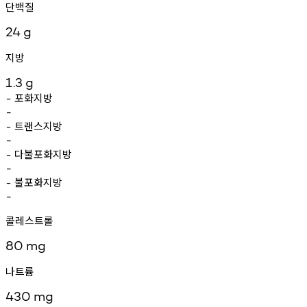
단백질
24
g
지방
1.3
g
포화지방
-
-
트랜스지방
-
-
다불포화지방
-
-
불포화지방
-
-
콜레스트롤
80
mg
나트륨
430
mg