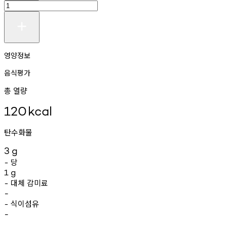
영양정보
음식평가
총 열량
120
kcal
탄수화물
3
g
당
-
1
g
대체
감미료
-
-
식이섬유
-
-