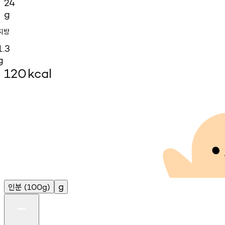
24
g
지방
1.3
g
120
kcal
인분
g
(100g)