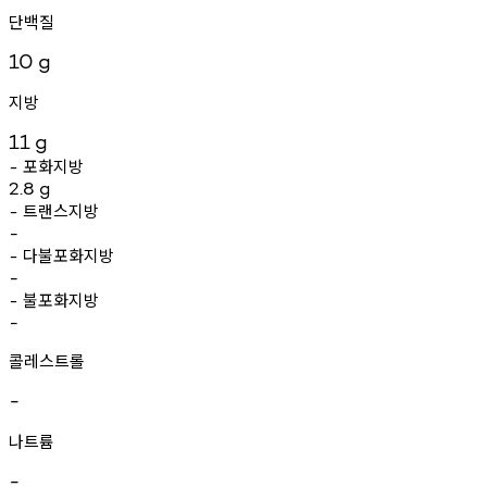
단백질
10
g
지방
11
g
포화지방
-
2.8
g
트랜스지방
-
-
다불포화지방
-
-
불포화지방
-
-
콜레스트롤
-
나트륨
-