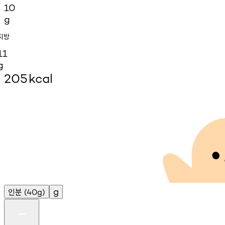
10
g
지방
11
g
205
kcal
인분
g
(40g)