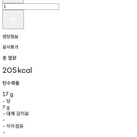
영양정보
음식평가
총 열량
205
kcal
탄수화물
17
g
당
-
7
g
대체
감미료
-
-
식이섬유
-
-