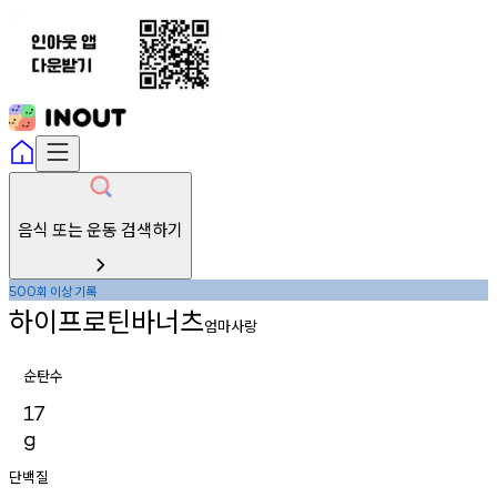
음식 또는 운동 검색하기
회
이상
기록
500
하이프로틴바너츠
엄마사랑
순탄수
17
g
단백질