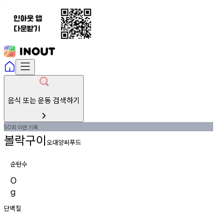
음식 또는 운동 검색하기
회
미만
기록
50
볼락구이
오대양씨푸드
순탄수
0
g
단백질