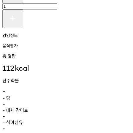
영양정보
음식평가
총 열량
112
kcal
탄수화물
-
당
-
-
대체
감미료
-
-
식이섬유
-
-