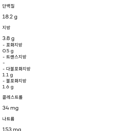
단백질
18.2
g
지방
3.8
g
포화지방
-
0.5
g
트랜스지방
-
-
다불포화지방
-
1.1
g
불포화지방
-
1.6
g
콜레스트롤
34
mg
나트륨
153
mg