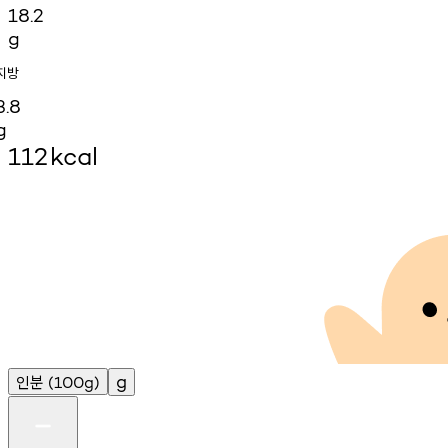
18.2
g
지방
3.8
g
112
kcal
인분
g
(100g)