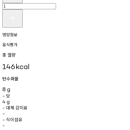
영양정보
음식평가
총 열량
146
kcal
탄수화물
8
g
당
-
4
g
대체
감미료
-
-
식이섬유
-
-