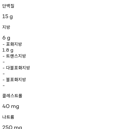
단백질
15
g
지방
6
g
포화지방
-
1.8
g
트랜스지방
-
-
다불포화지방
-
-
불포화지방
-
-
콜레스트롤
40
mg
나트륨
250
mg