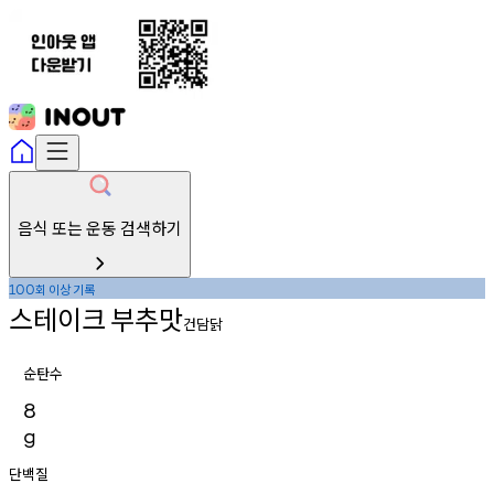
음식 또는 운동 검색하기
회
이상
기록
100
스테이크
부추맛
건담닭
순탄수
8
g
단백질