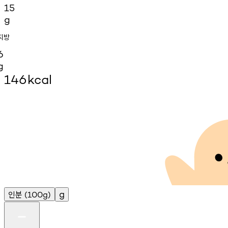
15
g
지방
6
g
146
kcal
인분
g
(100g)