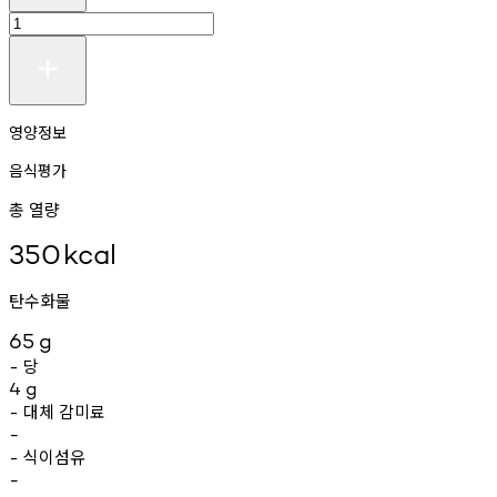
영양정보
음식평가
총 열량
350
kcal
탄수화물
65
g
당
-
4
g
대체
감미료
-
-
식이섬유
-
-