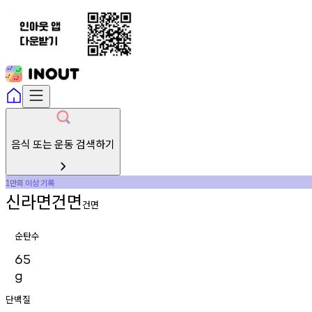
음식 또는 운동 검색하기
만회
이상
기록
1
신라면건면
건면
순탄수
65
g
단백질