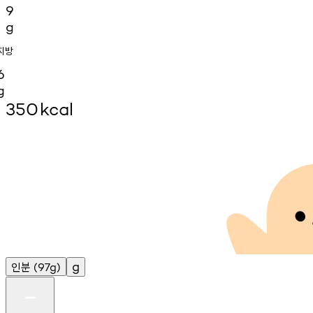
9
g
지방
6
g
350
kcal
인분
g
(97g)