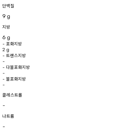
단백질
9
g
지방
6
g
포화지방
-
2
g
트랜스지방
-
-
다불포화지방
-
-
불포화지방
-
-
콜레스트롤
-
나트륨
-