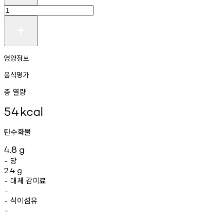
영양정보
음식평가
총 열량
54
kcal
탄수화물
4.8
g
당
-
2.4
g
대체
감미료
-
-
식이섬유
-
-