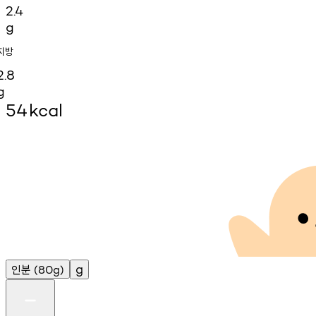
2.4
g
지방
2.8
g
54
kcal
인분
g
(80g)