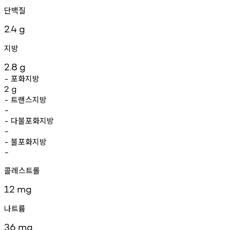
단백질
2.4
g
지방
2.8
g
포화지방
-
2
g
트랜스지방
-
-
다불포화지방
-
-
불포화지방
-
-
콜레스트롤
12
mg
나트륨
36
mg