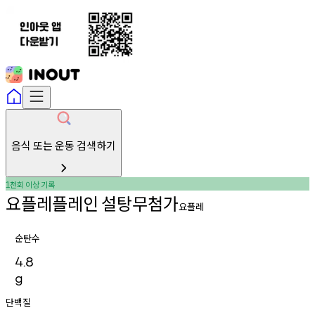
음식 또는 운동 검색하기
천회
이상
기록
1
요플레플레인
설탕무첨가
요플레
순탄수
4.8
g
단백질